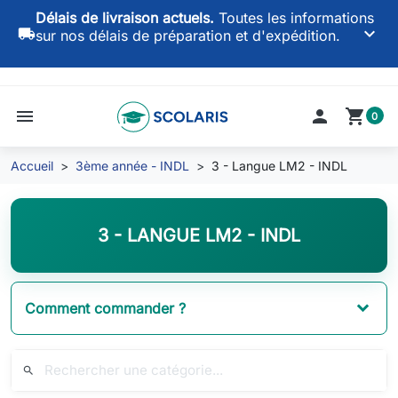
Délais de livraison actuels.
Toutes les informations
keyboard_arrow_down
local_shipping
sur nos délais de préparation et d'expédition.
menu

shopping_cart
0
Accueil
3ème année - INDL
3 - Langue LM2 - INDL
3 - LANGUE LM2 - INDL
Comment commander ?
search