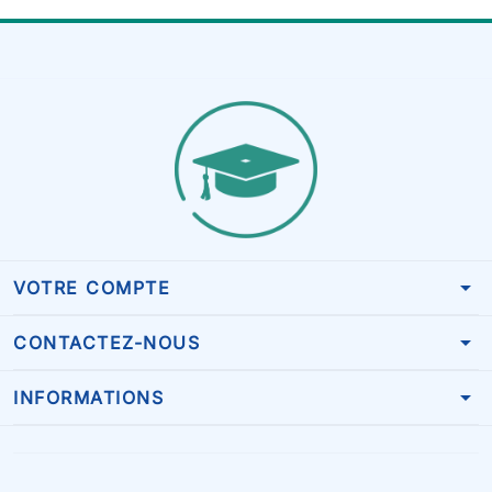
arrow_drop_down
VOTRE COMPTE
arrow_drop_down
CONTACTEZ-NOUS
arrow_drop_down
INFORMATIONS