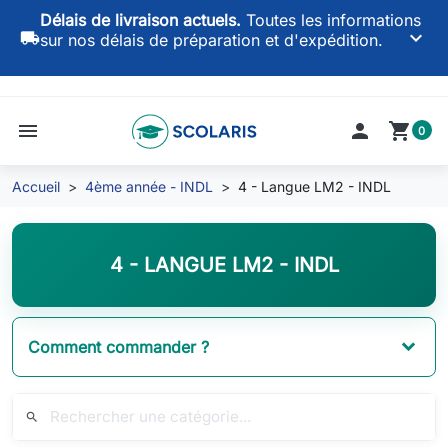
Délais de livraison actuels.
Toutes les informations
keyboard_arrow_down
local_shipping
sur nos délais de préparation et d'expédition.
menu

shopping_cart
0
Accueil
4ème année - INDL
4 - Langue LM2 - INDL
4 - LANGUE LM2 - INDL
Comment commander ?
search